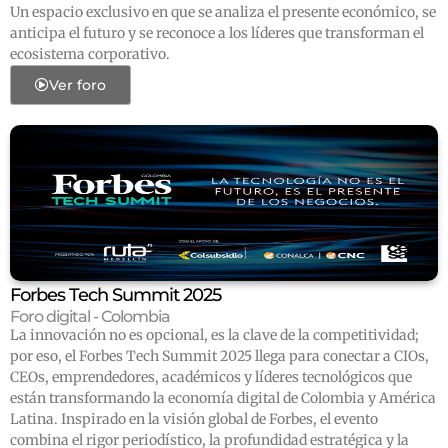
Un espacio exclusivo en que se analiza el presente económico, se
anticipa el futuro y se reconoce a los líderes que transforman el
ecosistema corporativo.
Ver foro
Forbes Tech Summit 2025
Foro digital - Colombia
La innovación no es opcional, es la clave de la competitividad;
por eso, el Forbes Tech Summit 2025 llega para conectar a CIOs,
CEOs, emprendedores, académicos y líderes tecnológicos que
están transformando la economía digital de Colombia y América
Latina. Inspirado en la visión global de Forbes, el evento
combina el rigor periodístico, la profundidad estratégica y la