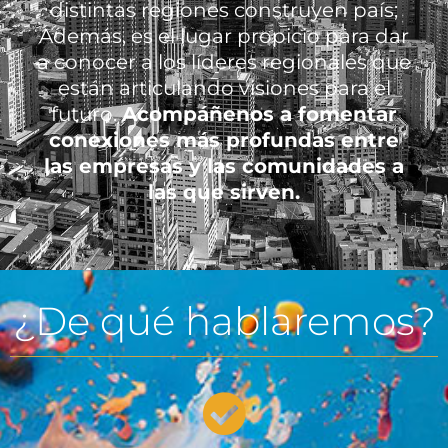
distintas regiones construyen país;
Además, es el lugar propicio para dar
a conocer a los líderes regionales que
están articulando visiones para el
futuro.
Acompáñenos a fomentar
conexiones más profundas entre
las empresas y las comunidades a
las que sirven.
¿De qué hablaremos?