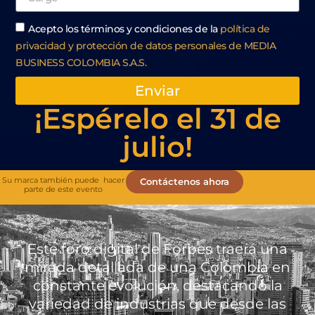
Acepto los términos y condiciones de la
política de
privacidad y protección de datos personales de MEDIA
BUSINESS COLOMBIA S.A.S.
Enviar
¡Espérelo el 31 de
julio!
Su marca también puede hacer
Contáctenos ahora
parte de este evento
Este foro digital de Forbes traerá una
mirada detallada de una Colombia en
constante evolución, destacando la
variedad de industrias que desde las