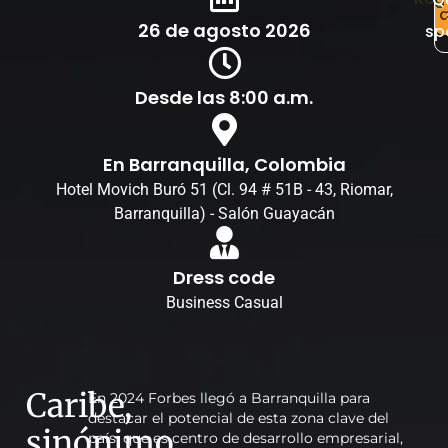
26 de agosto 2026
sp
Desde las 8:00 a.m.
En Barranquilla, Colombia
Hotel Movich Buró 51 (Cl. 94 # 51B - 43, Riomar,
Barranquilla) - Salón Guayacán
Dress code
Business Casual
Caribe,
En 2024 Forbes llegó a Barranquilla para
destacar el potencial de esta zona clave del
sinónimo
país, que es centro de desarrollo empresarial,